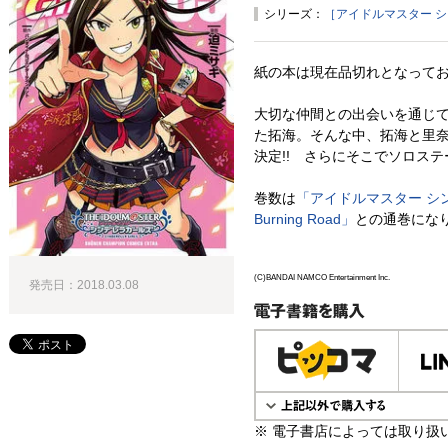
シリーズ：
［アイドルマスター シン
紙の本は現在品切れとなって
大切な仲間との出会いを通じ
た拓海。そんな中、拓海と里
決定!! さらにそこでソロステ
巻数は
「アイドルマスター シンデ
Burning Road」
との通巻にな
(C)BANDAI NAMCO Entertainment Inc.
発売日：2018.03.08
電子書籍で購入
※ 電子書店によっては取り扱