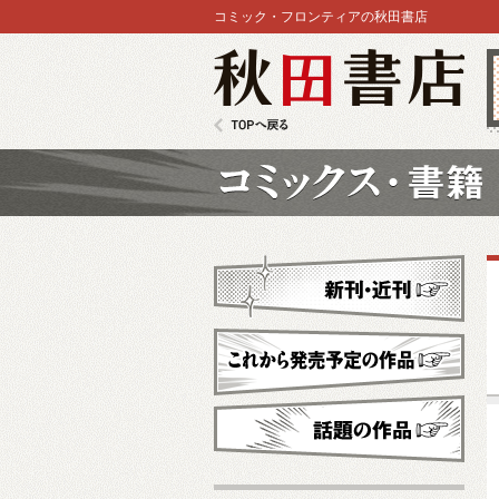
コミック・フロンティアの秋田書店
秋田書店
TOPへ戻る
コミックス
新刊・近刊
これから発売予定
話題の作品