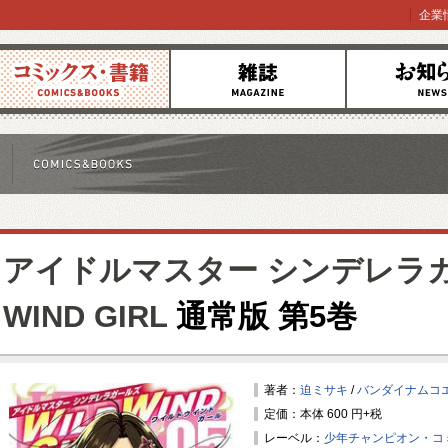
企業
コミックス
雑誌
お知らせ
アイドルマスター シンデレラガ
WIND GIRL
通常版 第5巻
著者：
迫ミサキ
/
バンダイナムコ
定価：本体 600 円+税
レーベル：
少年チャンピオン・コ