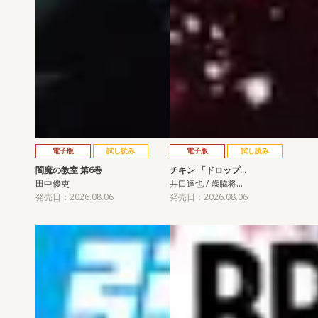
電子版
試し読み
電子版
試し読み
閻魔の教室 第6巻
チキン 「ドロップ…
田中優吏
井口達也 / 歳脇将…
発売日：2026.08.06
発売日：2026.08.06