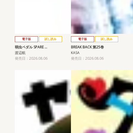
電子版
試し読み
電子版
試し読み
弱虫ペダル SPARE …
BREAK BACK 第25巻
渡辺航
KASA
発売日：2026.08.06
発売日：2026.08.06