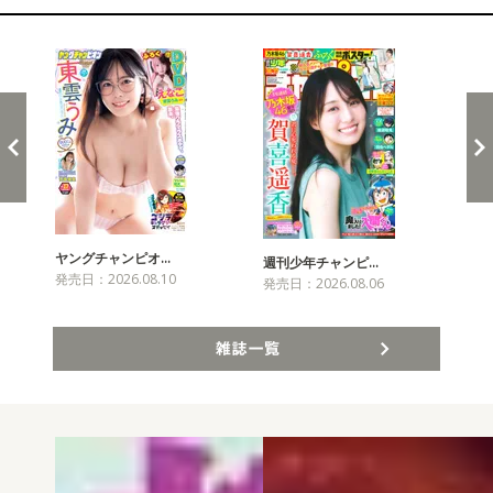
新発売！雑誌&コミックス
ヤングチャンピオ…
チャ
週刊少年チャンピ…
発売日：2026.08.10
発売
発売日：2026.08.06
雑誌一覧