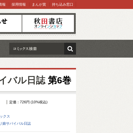
情報
採用情報
まんが賞
持ち込み窓口
オンラインショップ
検索
イバル日誌
第6巻
定価：726円 (10%税込)
ミックス
リ娘サバイバル日誌