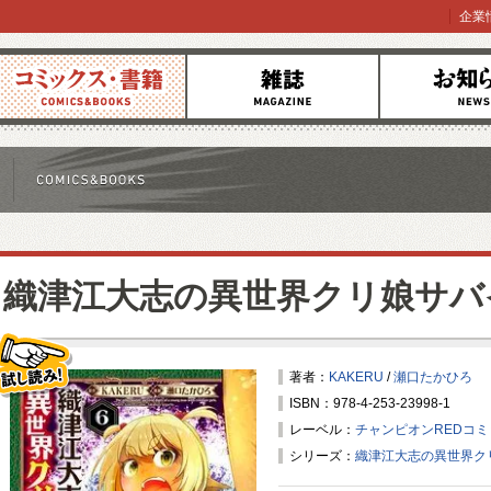
企業
コミックス
雑誌
お知らせ
織津江大志の異世界クリ娘サバ
著者：
KAKERU
/
瀬口たかひろ
ISBN：978-4-253-23998-1
試し読み！
レーベル：
チャンピオンREDコ
シリーズ：
織津江大志の異世界ク