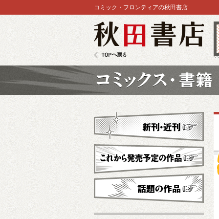
コミック・フロンティアの秋田書店
秋田書店
TOPへ戻る
コミックス
新刊・近刊
これから発売予定
話題の作品