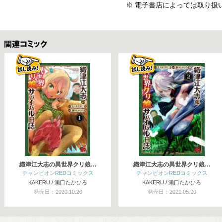
※ 電子書店によっては取り扱
関連コミックス
織津江大志の異世界クリ娘…
織津江大志の異世界クリ娘…
チャンピオンREDコミックス
チャンピオンREDコミックス
KAKERU / 瀬口たかひろ
KAKERU / 瀬口たかひろ
発売日：2020.10.20
発売日：2021.05.20