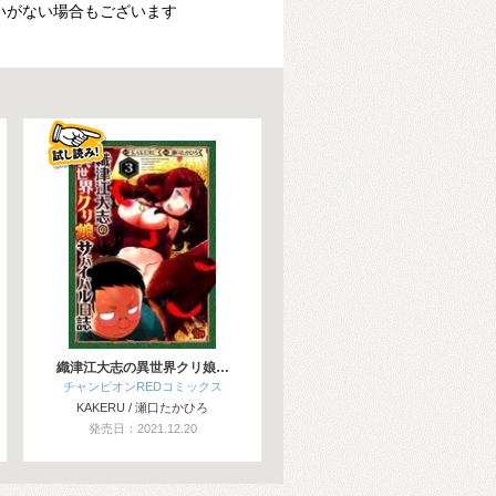
いがない場合もございます
織津江大志の異世界クリ娘…
チャンピオンREDコミックス
KAKERU / 瀬口たかひろ
発売日：2021.12.20