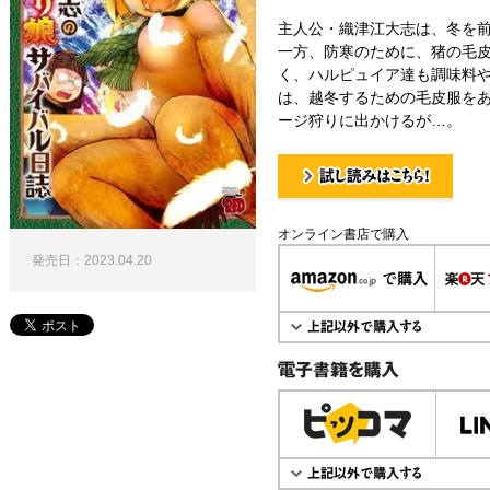
主人公・織津江大志は、冬を
一方、防寒のために、猪の毛
く、ハルピュイア達も調味料
は、越冬するための毛皮服を
ージ狩りに出かけるが…。
試し読み！
オンライン書店で購入
発売日：2023.04.20
電子書籍で購入