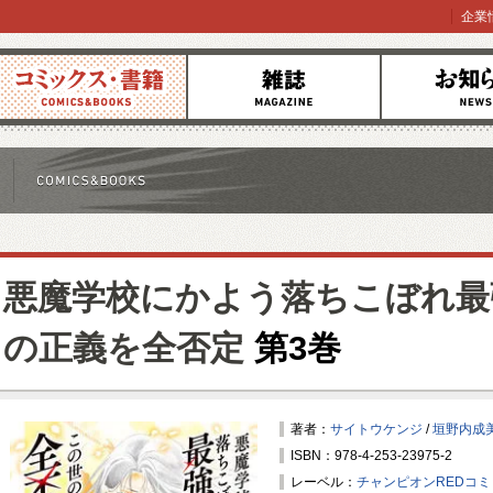
企業
コミックス
雑誌
お知らせ
悪魔学校にかよう落ちこぼれ最
の正義を全否定
第3巻
著者：
サイトウケンジ
/
垣野内成
ISBN：978-4-253-23975-2
レーベル：
チャンピオンREDコ