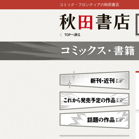
コミック・フロンティアの秋田書店
秋田書店
TOPへ戻る
コミックス
新刊・近刊
これから発売予定
話題の作品