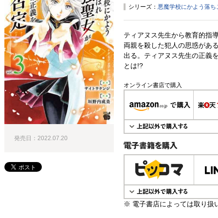
シリーズ：
悪魔学校にかよう落ち
ティアヌス先生から教育的指
両親を殺した犯人の思惑があ
出る。ティアヌス先生の正義
とは!?
オンライン書店で購入
発売日：2022.07.20
電子書籍で購入
※ 電子書店によっては取り扱