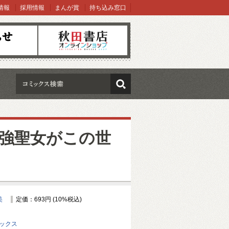
情報
採用情報
まんが賞
持ち込み窓口
オンラインショップ
検索
強聖女がこの世
美
定価：693円 (10%税込)
ミックス