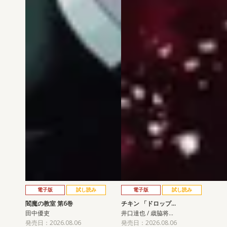
電子版
試し読み
電子版
試し読み
閻魔の教室 第6巻
チキン 「ドロップ…
田中優吏
井口達也 / 歳脇将…
発売日：2026.08.06
発売日：2026.08.06