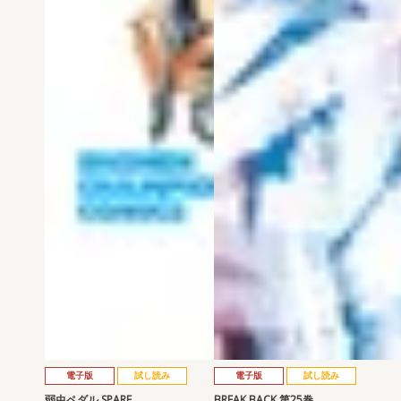
電子版
試し読み
電子版
試し読み
弱虫ペダル SPARE …
BREAK BACK 第25巻