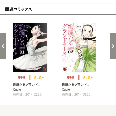
関連コミックス
戻る
進む
電子版
試し読み
電子版
試し読み
絢爛たるグランド…
絢爛たるグランド…
絢
Cuvie
Cuvie
Cuv
発売日：2014.02.20
発売日：2014.08.20
発売