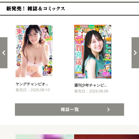
新発売！雑誌&コミックス
ヤングチャンピオ…
チャ
週刊少年チャンピ…
発売日：2026.08.10
発売
発売日：2026.08.06
雑誌一覧