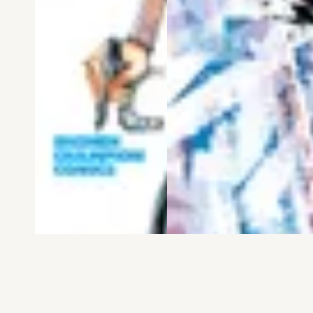
電子版
試し読み
電子版
試し読み
弱虫ペダル SPARE …
BREAK BACK 第25巻
渡辺航
KASA
発売日：2026.08.06
発売日：2026.08.06