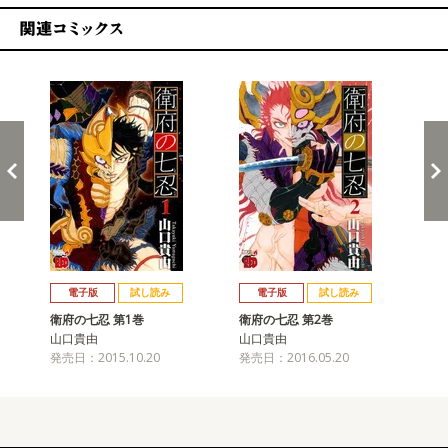
関連コミックス
戻る
進む
電子版
試し読み
電子版
試し読み
衛府の七忍 第1巻
衛府の七忍 第2巻
衛
山口貴由
山口貴由
山
発売日：2015.10.20
発売日：2016.05.20
発売