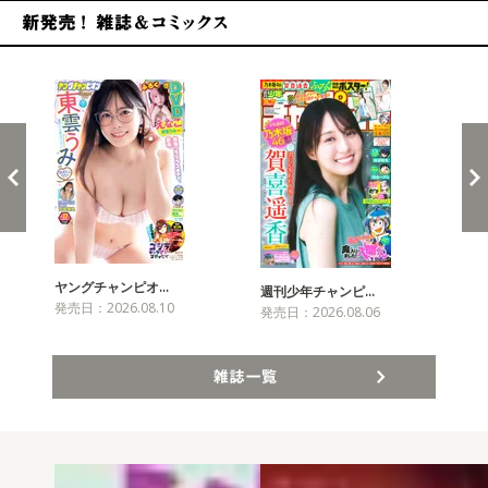
新発売！雑誌&コミックス
ヤングチャンピオ…
チャ
週刊少年チャンピ…
発売日：2026.08.10
発売
発売日：2026.08.06
雑誌一覧