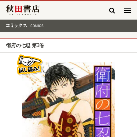
秋田書店
コミックス COMICS
衛府の七忍 第3巻