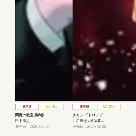
電子版
試し読み
電子版
試し読み
閻魔の教室 第6巻
チキン 「ドロップ…
田中優吏
井口達也 / 歳脇将…
発売日：2026.08.06
発売日：2026.08.06