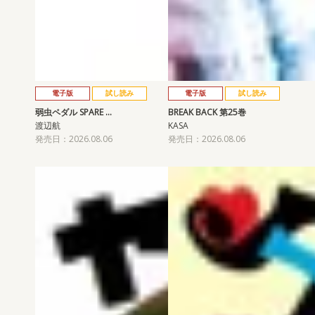
電子版
試し読み
電子版
試し読み
弱虫ペダル SPARE …
BREAK BACK 第25巻
渡辺航
KASA
発売日：2026.08.06
発売日：2026.08.06