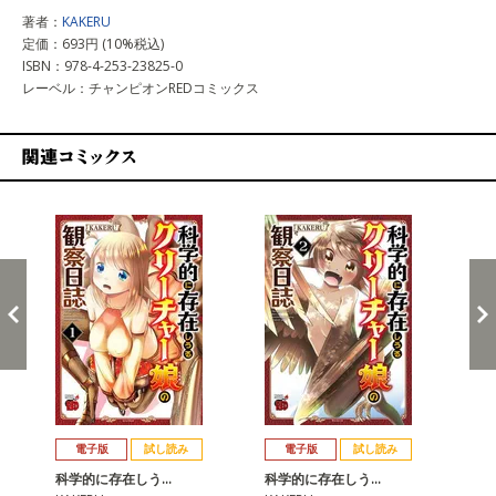
著者：
KAKERU
定価：693円 (10%税込)
ISBN：978-4-253-23825-0
レーベル：チャンピオンREDコミックス
関連コミックス
戻る
進む
電子版
試し読み
電子版
試し読み
科学的に存在しう…
科学的に存在しう…
科