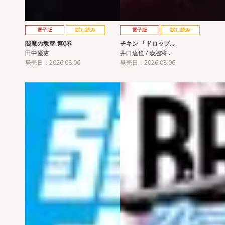
電子版
試し読み
電子版
試し読み
閻魔の教室 第6巻
チキン 「ドロップ…
田中優吏
井口達也 / 歳脇将…
発売日：2026.08.06
発売日：2026.08.06