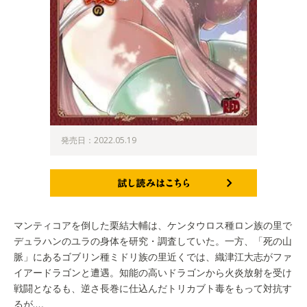
発売日：2022.05.19
試し読みはこちら
マンティコアを倒した栗結大輔は、ケンタウロス種ロン族の里で
デュラハンのユラの身体を研究・調査していた。一方、「死の山
脈」にあるゴブリン種ミドリ族の里近くでは、織津江大志がファ
イアードラゴンと遭遇。知能の高いドラゴンから火炎放射を受け
戦闘となるも、逆さ長巻に仕込んだトリカブト毒をもって対抗す
るが…。