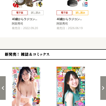
戻る
進む
電子版
試し読み
電子版
試し読み
40歳からラジコン…
40歳からラジコン…
阿部秀司
阿部秀司
発売日：2022.09.20
発売日：2026.06.19
新発売！雑誌&コミックス