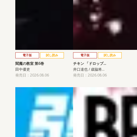
電子版
試し読み
電子版
試し読み
閻魔の教室 第6巻
チキン 「ドロップ…
田中優吏
井口達也 / 歳脇将…
発売日：2026.08.06
発売日：2026.08.06