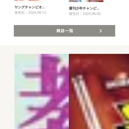
ヤングチャンピオ…
チャ
週刊少年チャンピ…
発売日：2026.08.10
発売
発売日：2026.08.06
雑誌一覧