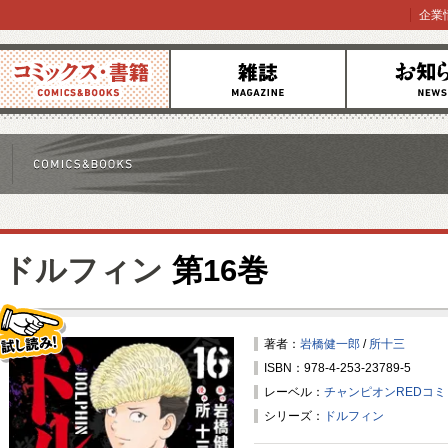
企業
コミックス
雑誌
お知らせ
ドルフィン
第16巻
著者：
岩橋健一郎
/
所十三
ISBN：978-4-253-23789-5
試し読み！
レーベル：
チャンピオンREDコ
シリーズ：
ドルフィン