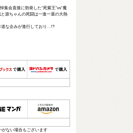
悼集会直後に勃発した“死紫王”vs“魔
葛城と源ちゃんの死闘は一進一退の大熱
非道な企みが進行しており…!?
いがない場合もございます