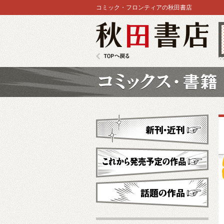
コミック・フロンティアの秋田書店
秋田書店
TOPへ戻る
コミックス
新刊・近刊
これから発売予定
話題の作品