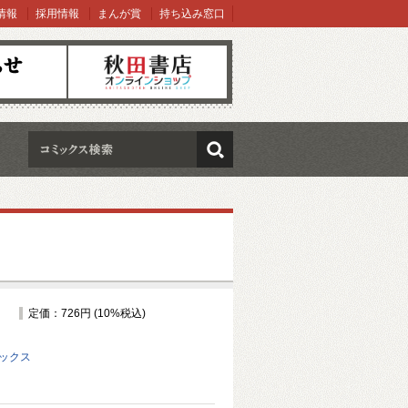
情報
採用情報
まんが賞
持ち込み窓口
オンラインショップ
検索
定価：726円 (10%税込)
ミックス