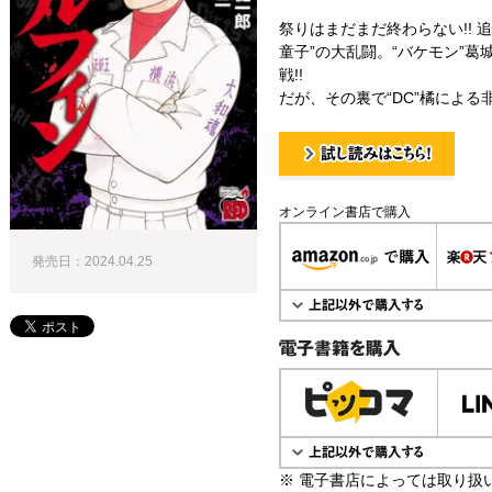
祭りはまだまだ終わらない!! 追
童子”の大乱闘。“バケモン”
戦!!
だが、その裏で“DC”橘による
試し読み！
オンライン書店で購入
発売日：2024.04.25
電子書籍で購入
※ 電子書店によっては取り扱