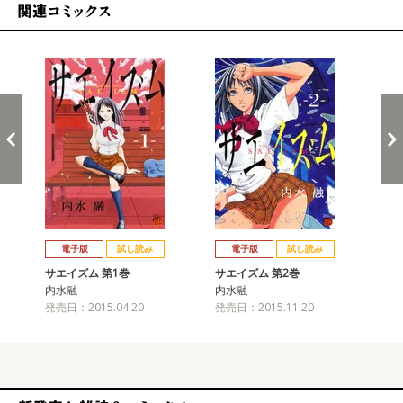
関連コミックス
戻る
進む
電子版
試し読み
電子版
試し読み
サエイズム 第1巻
サエイズム 第2巻
サ
内水融
内水融
内
発売日：2015.04.20
発売日：2015.11.20
発売