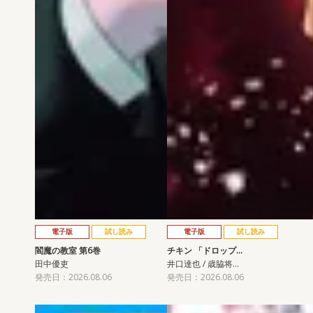
電子版
試し読み
電子版
試し読み
閻魔の教室 第6巻
チキン 「ドロップ…
田中優吏
井口達也 / 歳脇将…
発売日：2026.08.06
発売日：2026.08.06