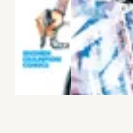
電子版
試し読み
電子版
試し読み
弱虫ペダル SPARE …
BREAK BACK 第25巻
渡辺航
KASA
発売日：2026.08.06
発売日：2026.08.06