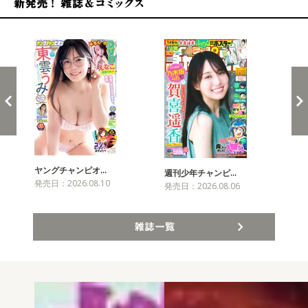
新発売！雑誌&コミックス
ヤングチャンピオ…
チャ
週刊少年チャンピ…
発売日：2026.08.10
発売
発売日：2026.08.06
雑誌一覧