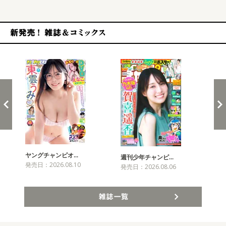
新発売！雑誌&コミックス
ヤングチャンピオ…
チャ
週刊少年チャンピ…
発売日：2026.08.10
発売
発売日：2026.08.06
雑誌一覧