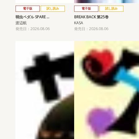
電子版
試し読み
電子版
試し読み
弱虫ペダル SPARE …
BREAK BACK 第25巻
渡辺航
KASA
発売日：2026.08.06
発売日：2026.08.06