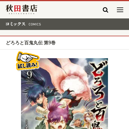
秋田書店
コミックス COMICS
どろろと百鬼丸伝 第9巻