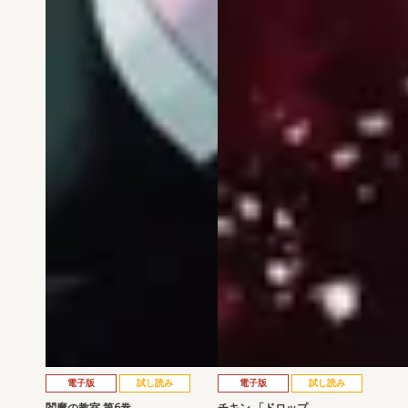
電子版
試し読み
電子版
試し読み
閻魔の教室 第6巻
チキン 「ドロップ…