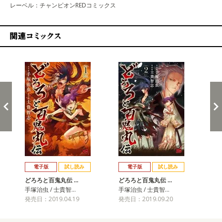
レーベル：チャンピオンREDコミックス
関連コミックス
戻る
進む
電子版
試し読み
電子版
試し読み
どろろと百鬼丸伝 …
どろろと百鬼丸伝 …
ど
手塚治虫 / 士貴智…
手塚治虫 / 士貴智…
手塚
発売日：2019.04.19
発売日：2019.09.20
発売