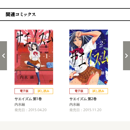
関連コミックス
戻る
進む
電子版
試し読み
電子版
試し読み
サエイズム 第1巻
サエイズム 第2巻
サ
内水融
内水融
内
発売日：2015.04.20
発売日：2015.11.20
発売