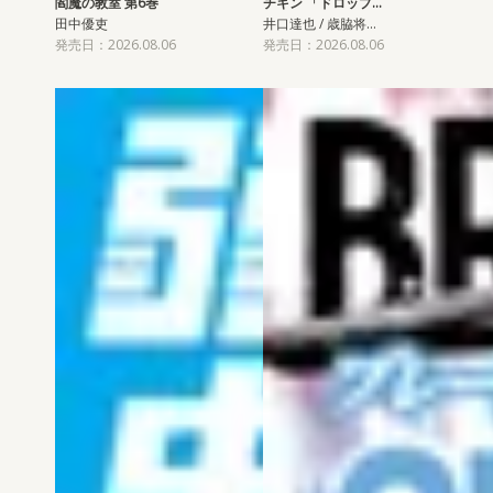
閻魔の教室 第6巻
チキン 「ドロップ…
田中優吏
井口達也 / 歳脇将…
発売日：2026.08.06
発売日：2026.08.06