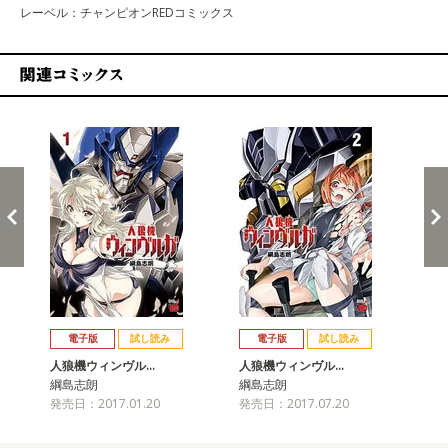
レーベル：チャンピオンREDコミックス
関連コミックス
戻る
進む
電子版
試し読み
電子版
試し読み
人狼機ウィンヴル…
人狼機ウィンヴル…
人
綱島志朗
綱島志朗
綱
発売日：2017.01.20
発売日：2017.07.20
発売