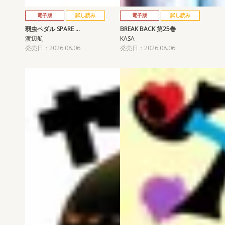
電子版
試し読み
電子版
試し読み
弱虫ペダル SPARE …
BREAK BACK 第25巻
渡辺航
KASA
発売日：2026.08.06
発売日：2026.08.06