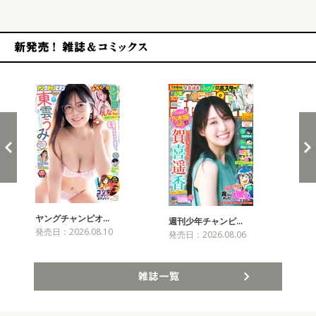
新発売！雑誌&コミックス
ヤングチャンピオ…
チャ
週刊少年チャンピ…
発売日：2026.08.10
発売
発売日：2026.08.06
雑誌一覧