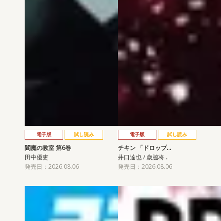
電子版
試し読み
電子版
試し読み
閻魔の教室 第6巻
チキン 「ドロップ…
田中優吏
井口達也 / 歳脇将…
発売日：2026.08.06
発売日：2026.08.06