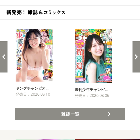
新発売！雑誌&コミックス
ヤングチャンピオ…
チャ
週刊少年チャンピ…
発売日：2026.08.10
発売
発売日：2026.08.06
雑誌一覧