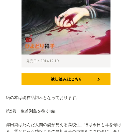
発売日：2014.12.19
試し読みはこちら
紙の本は現在品切れとなっております。
第5巻 生首列島を往く!!編
岸田純は死んだ人間の姿が見える高校生。彼は今日も耳を傾け
る。霊となった幼なじみの早川涼子の声無きささやきに。そし