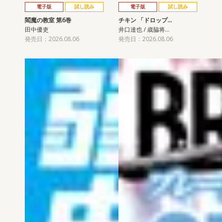
電子版
試し読み
電子版
試し読み
閻魔の教室 第6巻
チキン 「ドロップ…
田中優吏
井口達也 / 歳脇将…
発売日：2026.08.06
発売日：2026.08.06