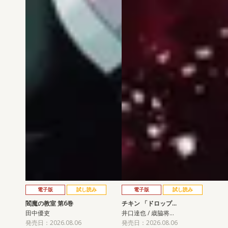
電子版
試し読み
電子版
試し読み
閻魔の教室 第6巻
チキン 「ドロップ…
田中優吏
井口達也 / 歳脇将…
発売日：2026.08.06
発売日：2026.08.06