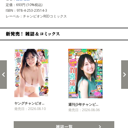
定価：693円 (10%税込)
ISBN：978-4-253-23514-3
レーベル：チャンピオンREDコミックス
新発売！雑誌&コミックス
ヤングチャンピオ…
チャ
週刊少年チャンピ…
発売日：2026.08.10
発売
発売日：2026.08.06