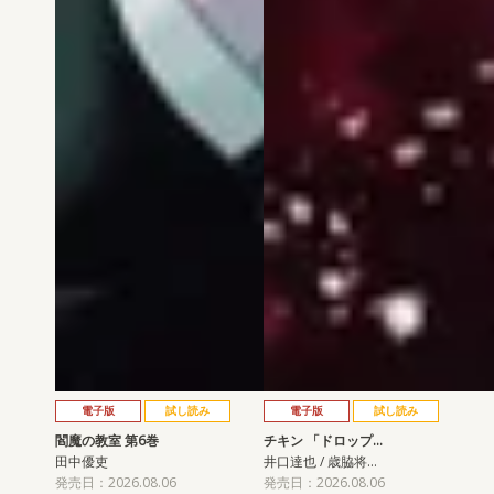
電子版
試し読み
電子版
試し読み
閻魔の教室 第6巻
チキン 「ドロップ…
田中優吏
井口達也 / 歳脇将…
発売日：2026.08.06
発売日：2026.08.06