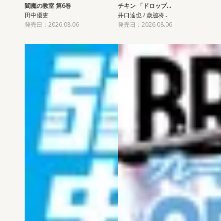
閻魔の教室 第6巻
チキン 「ドロップ…
田中優吏
井口達也 / 歳脇将…
発売日：2026.08.06
発売日：2026.08.06