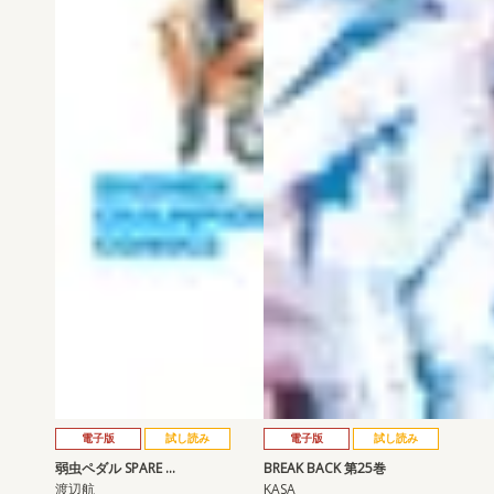
電子版
試し読み
電子版
試し読み
弱虫ペダル SPARE …
BREAK BACK 第25巻
渡辺航
KASA