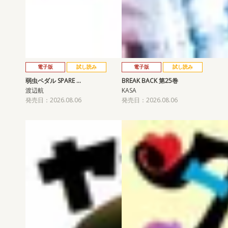
電子版
試し読み
電子版
試し読み
弱虫ペダル SPARE …
BREAK BACK 第25巻
渡辺航
KASA
発売日：2026.08.06
発売日：2026.08.06