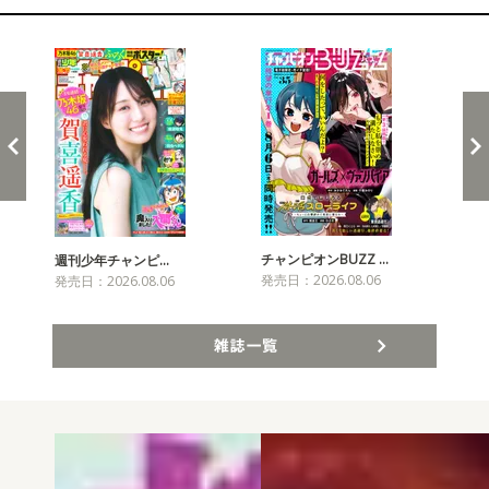
新発売！雑誌&コミックス
チャンピオンBUZZ …
プリ
週刊少年チャンピ…
発売日：2026.08.06
発売
発売日：2026.08.06
雑誌一覧