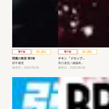
電子版
試し読み
電子版
試し読み
閻魔の教室 第6巻
チキン 「ドロップ…
田中優吏
井口達也 / 歳脇将…
発売日：2026.08.06
発売日：2026.08.06