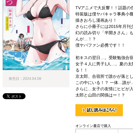
TVアニメで大反響！！話題の
特装版は僕ヤバキャラ事典小冊
描きおろし漫画あり！
さらに小冊子には2015年月
幻の読み切り「半開きさん」も
んが…！？
僕ヤバファン必携です！！
初キスの翌日…。受験勉強合
女子４人に男子1人…。夏の太
る！！
京太郎、合宿所で誰かが落とし
発売日：2024.04.08
この中にいる！？ 一体…誰が
さらに…女子の友情にヒビが入
太郎と山田の関係はー！？
試し読み！
オンライン書店で購入