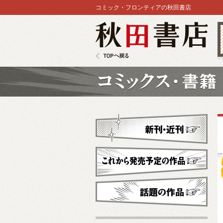
コミック・フロンティアの秋田書店
秋田書店
TOPへ戻る
コミックス
新刊・近刊
これから発売予定
話題の作品