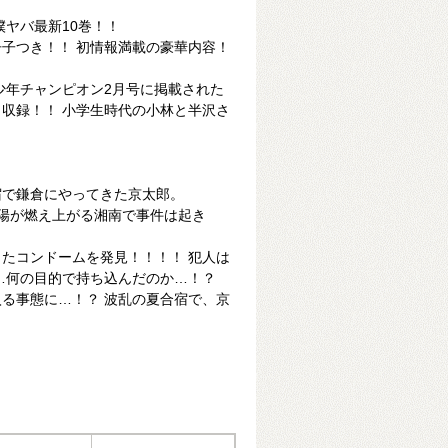
僕ヤバ最新10巻！！
子つき！！ 初情報満載の豪華内容！
刊少年チャンピオン2月号に掲載された
収録！！ 小学生時代の小林と半沢さ
宿で鎌倉にやってきた京太郎。
陽が燃え上がる湘南で事件は起き
たコンドームを発見！！！！ 犯人は
…何の目的で持ち込んだのか…！？
る事態に…！？ 波乱の夏合宿で、京