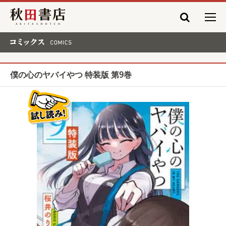
秋田書店
コミックス COMICS
僕の心のヤバイやつ 特装版 第9巻