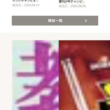
ヤングチャンピオ…
チャ
週刊少年チャンピ…
発売日：2026.08.10
発売
発売日：2026.08.06
雑誌一覧