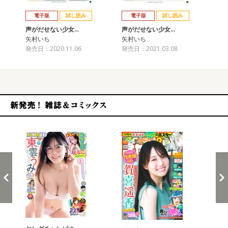
戻る
進む
電子版
試し読み
電子版
試し読み
声がだせない少女…
声がだせない少女…
声
矢村いち
矢村いち
矢
発売日：2020.11.06
発売日：2021.03.08
発売
新発売！雑誌&コミックス