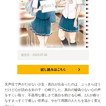
発売日：2020.07.08
試し読みはこちら
失声症で声がだせない少女・真白が出会ったのは、ぶっきらぼう
だけど心が読める女の子・心崎でした。真白の嘘偽りない心の声
をすくい取り、不器用な優しさで真白を助ける心崎。2人が織り
なすまっすぐで優しい世界は、やがて周囲の人たちを温かく変え
ていく。