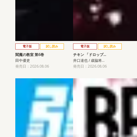
電子版
試し読み
電子版
試し読み
閻魔の教室 第6巻
チキン 「ドロップ…
田中優吏
井口達也 / 歳脇将…
発売日：2026.08.06
発売日：2026.08.06