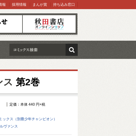
情報
採用情報
まんが賞
持ち込み窓口
オンラインショップ
検索
ンス
第2巻
定価：本体 440 円+税
ミックス（別冊少年チャンピオン）
ゼルヴァンス