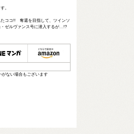
ます。
たココ!! 奪還を目指して、ツインソ
・ゼルヴァンス号に潜入するが…!?
いがない場合もございます