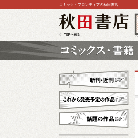
コミック・フロンティアの秋田書店
秋田書店
TOPへ戻る
コミックス
新刊・近刊
これから発売予定
話題の作品