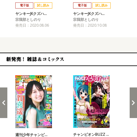
電子版
試し読み
電子版
試し読み
ヤンキーJKクズハ…
ヤンキーJKクズハ…
ヤ
宗我部としのり
宗我部としのり
宗
発売日：2020.08.06
発売日：2020.10.08
発売
新発売！雑誌&コミックス
チャンピオンBUZZ …
週刊少年チャンピ…
月