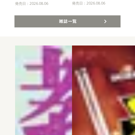
発売日：2026.08.06
発売日：2026.08.06
発売
雑誌一覧