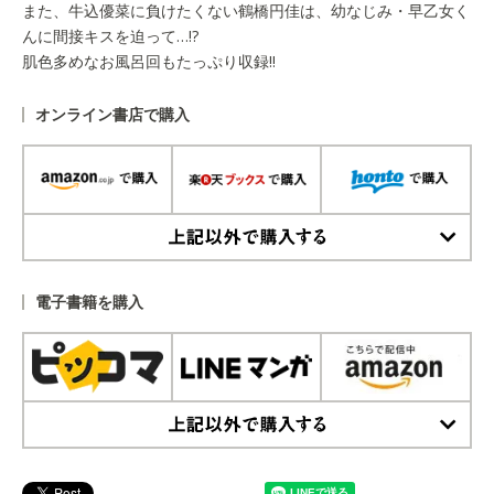
また、牛込優菜に負けたくない鶴橋円佳は、幼なじみ・早乙女く
んに間接キスを迫って…!?
肌色多めなお風呂回もたっぷり収録!!
オンライン書店で購入
上記以外で購入する
電子書籍を購入
上記以外で購入する