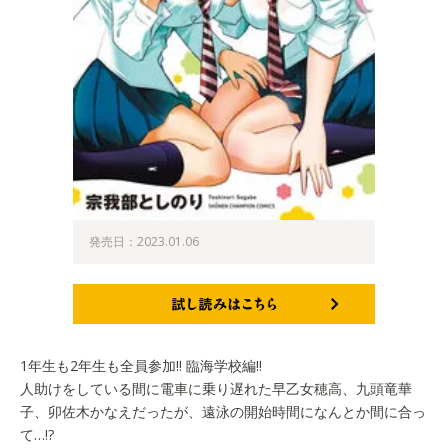
発売日：2023.01.06
試し読みはこちら
1年生も2年生も全員参加!! 臨海学校編!!
人助けをしている間に電車に乗り遅れた早乙女穂高、九頭竜華
子、卯佐木かなえだったが、遠泳の開始時間になんとか間に合っ
て…!?