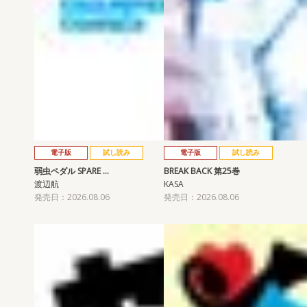
電子版
試し読み
電子版
試し読み
弱虫ペダル SPARE …
BREAK BACK 第25巻
渡辺航
KASA
発売日：2026.08.06
発売日：2026.08.06