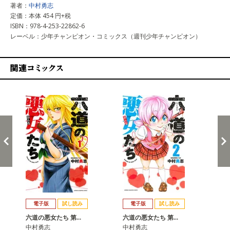
著者：
中村勇志
定価：本体 454 円+税
ISBN：978-4-253-22862-6
レーベル：少年チャンピオン・コミックス（週刊少年チャンピオン）
関連コミックス
戻る
進む
電子版
試し読み
電子版
試し読み
六道の悪女たち 第…
六道の悪女たち 第…
六
中村勇志
中村勇志
中