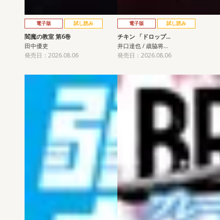
電子版
試し読み
電子版
試し読み
閻魔の教室 第6巻
チキン 「ドロップ…
田中優吏
井口達也 / 歳脇将…
発売日：2026.08.06
発売日：2026.08.06