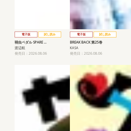
電子版
試し読み
電子版
試し読み
弱虫ペダル SPARE …
BREAK BACK 第25巻
渡辺航
KASA
発売日：2026.08.06
発売日：2026.08.06