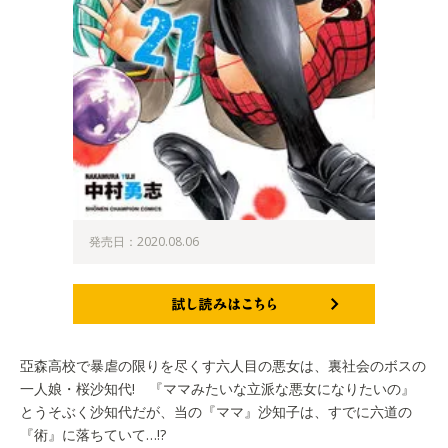
発売日：2020.08.06
試し読みはこちら
亞森高校で暴虐の限りを尽くす六人目の悪女は、裏社会のボスの
一人娘・桜沙知代! 『ママみたいな立派な悪女になりたいの』
とうそぶく沙知代だが、当の『ママ』沙知子は、すでに六道の
『術』に落ちていて…!?