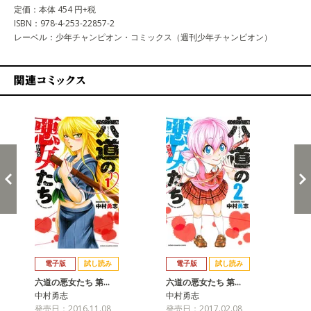
定価：本体 454 円+税
ISBN：978-4-253-22857-2
レーベル：少年チャンピオン・コミックス（週刊少年チャンピオン）
関連コミックス
戻る
進む
電子版
試し読み
電子版
試し読み
六道の悪女たち 第…
六道の悪女たち 第…
六
中村勇志
中村勇志
中
発売日：2016.11.08
発売日：2017.02.08
発売