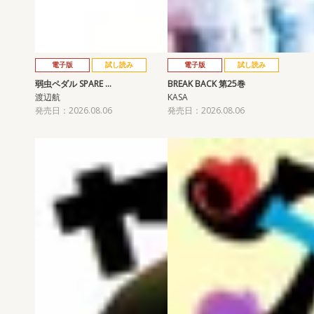
電子版
試し読み
電子版
試し読み
弱虫ペダル SPARE …
BREAK BACK 第25巻
渡辺航
KASA
発売日：2026.08.06
発売日：2026.08.06