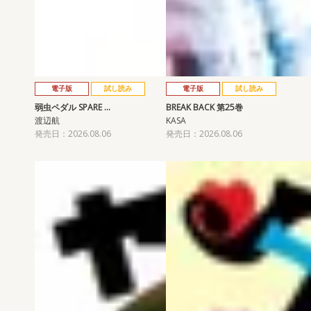
電子版
試し読み
電子版
試し読み
弱虫ペダル SPARE …
BREAK BACK 第25巻
渡辺航
KASA
発売日：2026.08.06
発売日：2026.08.06