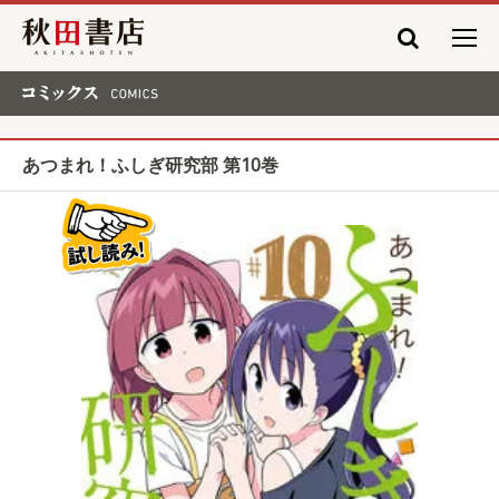
秋田書店
コミックス COMICS
あつまれ！ふしぎ研究部 第10巻