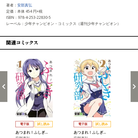
著者：
安部真弘
定価：本体 454 円+税
ISBN：978-4-253-22830-5
レーベル：少年チャンピオン・コミックス（週刊少年チャンピオン）
関連コミックス
戻る
進む
電子版
試し読み
電子版
試し読み
あつまれ！ふしぎ…
あつまれ！ふしぎ…
あ