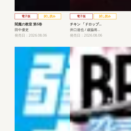
電子版
試し読み
電子版
試し読み
閻魔の教室 第6巻
チキン 「ドロップ…
田中優吏
井口達也 / 歳脇将…
発売日：2026.08.06
発売日：2026.08.06