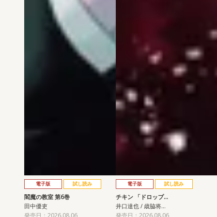
電子版
試し読み
電子版
試し読み
閻魔の教室 第6巻
チキン 「ドロップ…
田中優吏
井口達也 / 歳脇将…
発売日：2026.08.06
発売日：2026.08.06