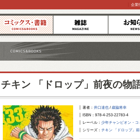
企業
コミックス
雑誌
お知らせ
チキン 「ドロップ」前夜の物
著者：
井口達也
/
歳脇将幸
ISBN：978-4-253-22783-4
レーベル：
少年チャンピオン・コ
シリーズ：
チキン 「ドロップ」