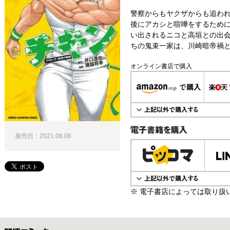
警察からもヤクザからも追わ
後にアカシと喧嘩をするため
い出されるニコと高垣との出会
ちの鬼束一家は、川崎暗帝禍と
オンライン書店で購入
発売日：2021.08.06
電子書籍で購入
※ 電子書店によっては取り扱