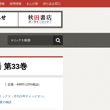
情報
採用情報
まんが賞
持ち込み窓口
オンラインショップ
検索
語
第33巻
定価：499円 (10%税込)
ミックス（月刊少年チャンピオン）
前夜の物語