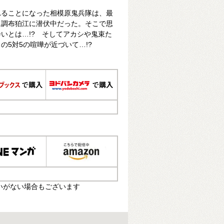
れることになった相模原鬼兵隊は、最
に調布狛江に潜伏中だった。そこで思
いとは…!? そしてアカシや鬼束た
の5対5の喧嘩が近づいて…!?
いがない場合もございます