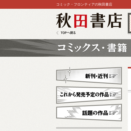
コミック・フロンティアの秋田書店
秋田書店
TOPへ戻る
コミックス
新刊・近刊
これから発売予定
話題の作品