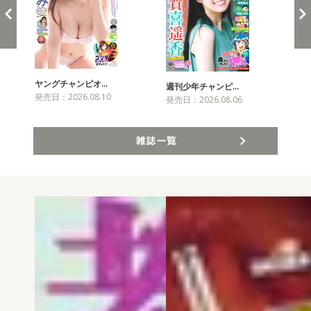
ヤングチャンピオ…
チャ
週刊少年チャンピ…
発売日：2026.08.10
発売
発売日：2026.08.06
雑誌一覧