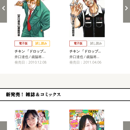
戻る
進む
電子版
試し読み
電子版
試し読み
チキン 「ドロップ…
チキン 「ドロップ…
チ
井口達也 / 歳脇将…
井口達也 / 歳脇将…
井口
発売日：2010.12.08
発売日：2011.04.06
発売
新発売！雑誌&コミックス