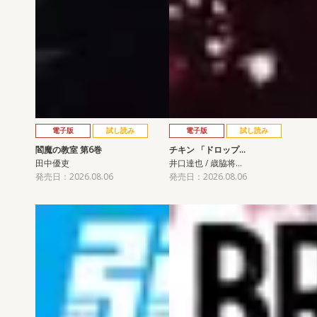
電子版
試し読み
電子版
試し読み
閻魔の教室 第6巻
チキン 「ドロップ…
田中優吏
井口達也 / 歳脇将…
発売日：2026.08.06
発売日：2026.08.06