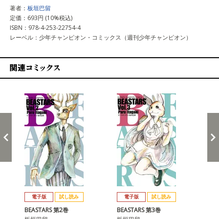
著者：
板垣巴留
定価：693円 (10%税込)
ISBN：978-4-253-22754-4
レーベル：少年チャンピオン・コミックス（週刊少年チャンピオン）
関連コミックス
戻る
進む
電子版
試し読み
電子版
試し読み
BEASTARS 第2巻
BEASTARS 第3巻
BE