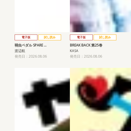
電子版
試し読み
電子版
試し読み
弱虫ペダル SPARE …
BREAK BACK 第25巻
渡辺航
KASA
発売日：2026.08.06
発売日：2026.08.06