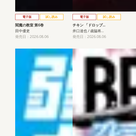
電子版
試し読み
電子版
試し読み
閻魔の教室 第6巻
チキン 「ドロップ…
田中優吏
井口達也 / 歳脇将…
発売日：2026.08.06
発売日：2026.08.06