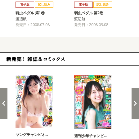
電子版
試し読み
電子版
試し読み
弱虫ペダル 第1巻
弱虫ペダル 第2巻
弱
渡辺航
渡辺航
渡
発売日：2008.07.08
発売日：2008.09.08
発売
新発売！雑誌&コミックス
ヤングチャンピオ…
チャ
週刊少年チャンピ…