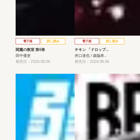
電子版
試し読み
電子版
試し読み
閻魔の教室 第6巻
チキン 「ドロップ…
田中優吏
井口達也 / 歳脇将…
発売日：2026.08.06
発売日：2026.08.06