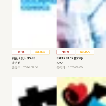
電子版
試し読み
電子版
試し読み
弱虫ペダル SPARE …
BREAK BACK 第25巻
渡辺航
KASA
発売日：2026.08.06
発売日：2026.08.06