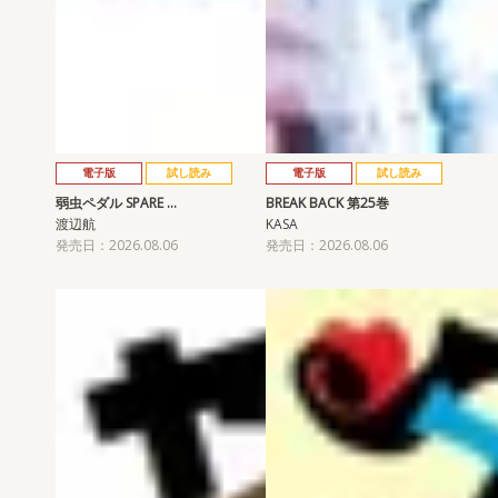
電子版
試し読み
電子版
試し読み
弱虫ペダル SPARE …
BREAK BACK 第25巻
渡辺航
KASA
発売日：2026.08.06
発売日：2026.08.06