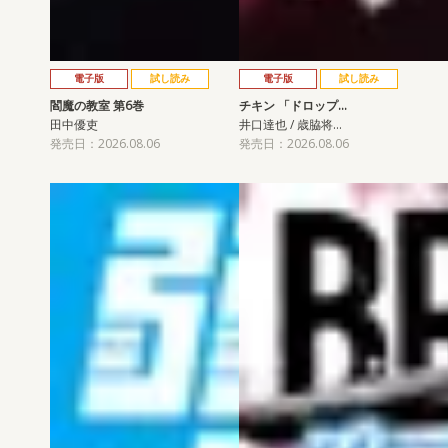
電子版
試し読み
電子版
試し読み
閻魔の教室 第6巻
チキン 「ドロップ…
田中優吏
井口達也 / 歳脇将…
発売日：2026.08.06
発売日：2026.08.06