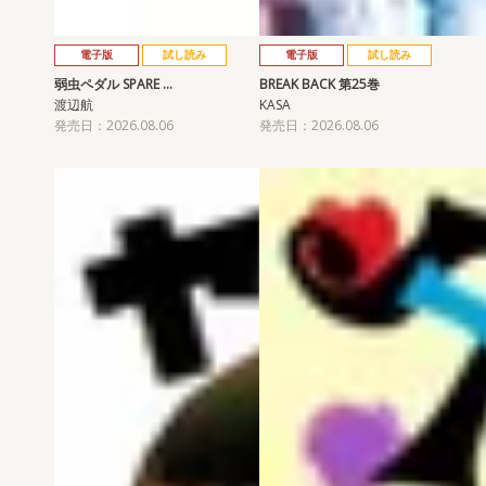
電子版
試し読み
電子版
試し読み
弱虫ペダル SPARE …
BREAK BACK 第25巻
渡辺航
KASA
発売日：2026.08.06
発売日：2026.08.06