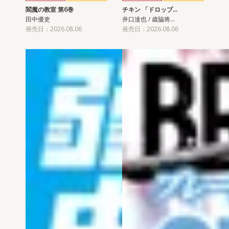
閻魔の教室 第6巻
チキン 「ドロップ…
田中優吏
井口達也 / 歳脇将…
発売日：2026.08.06
発売日：2026.08.06