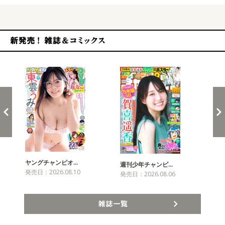
新発売！雑誌&コミックス
ヤングチャンピオ…
チャ
週刊少年チャンピ…
発売日：2026.08.10
発売
発売日：2026.08.06
雑誌一覧