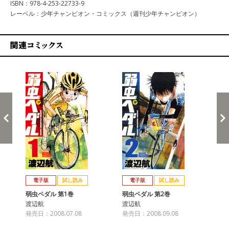
ISBN：978-4-253-22733-9
レーベル：少年チャンピオン・コミックス（週刊少年チャンピオン）
関連コミックス
戻る
進む
電子版
試し読み
電子版
試し読み
弱虫ペダル 第1巻
弱虫ペダル 第2巻
弱
渡辺航
渡辺航
渡
発売日：2008.07.08
発売日：2008.09.08
発売