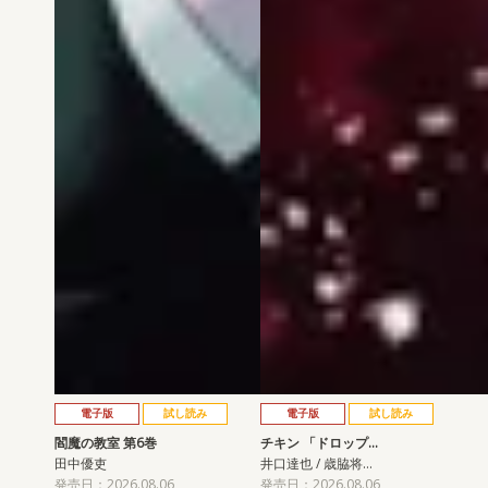
電子版
試し読み
電子版
試し読み
閻魔の教室 第6巻
チキン 「ドロップ…
田中優吏
井口達也 / 歳脇将…
発売日：2026.08.06
発売日：2026.08.06