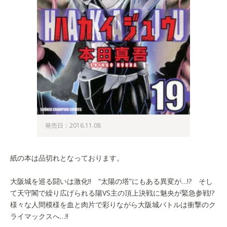
発売日：2016.11.08
紙の本は品切れとなっております。
大阪城を巡る闘いは激化!! “太陽の塔”にもある異変が…!? そし
て天守閣で繰り広げられる陽VS主の頂上決戦に魅央が緊急参戦!?
様々な人間模様を血と肉片で彩りながら大阪城バトルは衝撃のク
ライマックスへ…!!