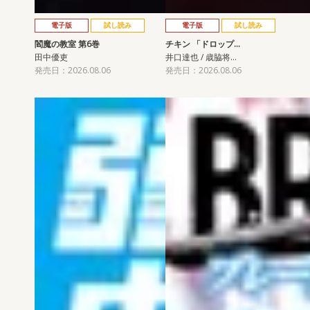
電子版
試し読み
電子版
試し読み
閻魔の教室 第6巻
チキン 「ドロップ…
田中優吏
井口達也 / 歳脇将…
発売日：2026.08.06
発売日：2026.08.06