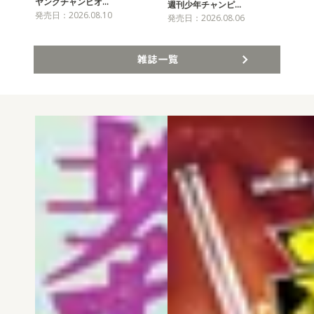
ヤングチャンピオ…
チャ
週刊少年チャンピ…
発売日：2026.08.10
発売
発売日：2026.08.06
雑誌一覧