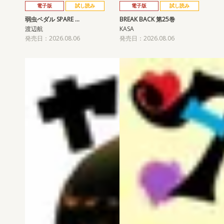
電子版
試し読み
電子版
試し読み
弱虫ペダル SPARE …
BREAK BACK 第25巻
渡辺航
KASA
発売日：2026.08.06
発売日：2026.08.06