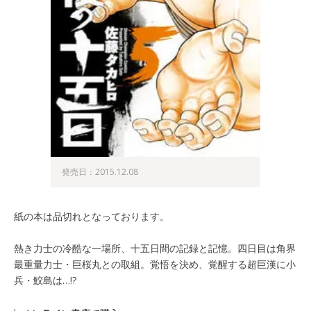
発売日：2015.12.08
紙の本は品切れとなっております。
熱き力士の冷酷な一場所、十五日間の記録と記憶。四日目は角界
最重量力士・巨桜丸との取組。覚悟を決め、覚醒する超巨漢に小
兵・鮫島は…!?