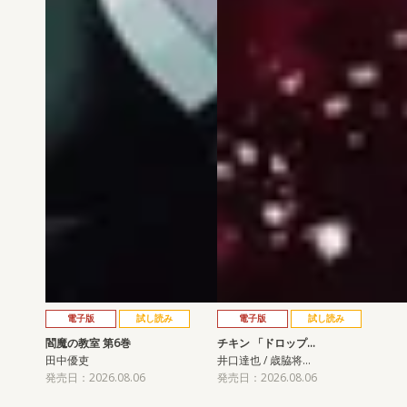
電子版
試し読み
電子版
試し読み
閻魔の教室 第6巻
チキン 「ドロップ…
田中優吏
井口達也 / 歳脇将…
発売日：2026.08.06
発売日：2026.08.06