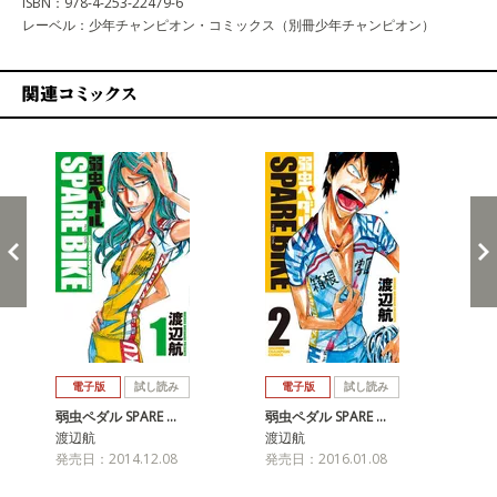
ISBN：978-4-253-22479-6
レーベル：少年チャンピオン・コミックス（別冊少年チャンピオン）
関連コミックス
戻る
進む
電子版
試し読み
電子版
試し読み
弱虫ペダル SPARE …
弱虫ペダル SPARE …
弱虫
渡辺航
渡辺航
渡
発売日：2014.12.08
発売日：2016.01.08
発売