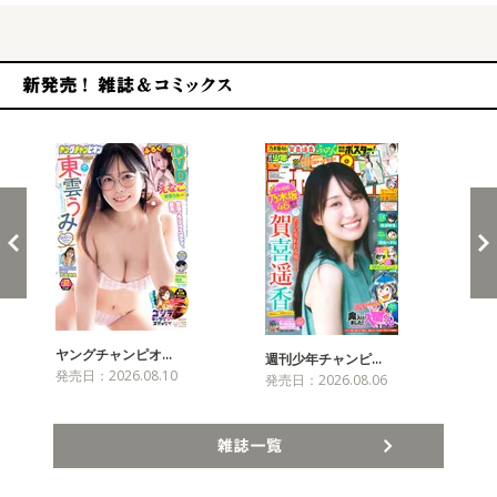
新発売！雑誌&コミックス
ヤングチャンピオ…
チャ
週刊少年チャンピ…
発売日：2026.08.10
発売
発売日：2026.08.06
雑誌一覧