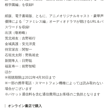
根学園編」を収録!!
紙版、電子書籍版、ともに、アニメオリジナルキャスト・豪華声
優陣による「ファミレス編」オーディオドラマが聴けるURL＆パ
スワードを収録!
出演（敬称略）
荒北靖友：吉野裕行
金城真護：安元洋貴
待宮栄吉：関智一
石垣光太郎：野島裕史
新開隼人：日野聡
福富寿一：前野智昭
ほか
※視聴期限は2022年4月30日まで
※一部の携帯電話・スマートフォン機種によっては読み取れない
場合がございます
※パケット通信料を含む通信費用はお客様のご負担となります
オンライン書店で購入