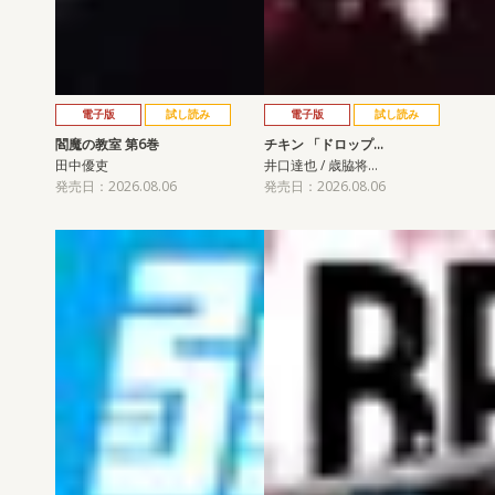
電子版
試し読み
電子版
試し読み
閻魔の教室 第6巻
チキン 「ドロップ…
田中優吏
井口達也 / 歳脇将…
発売日：2026.08.06
発売日：2026.08.06