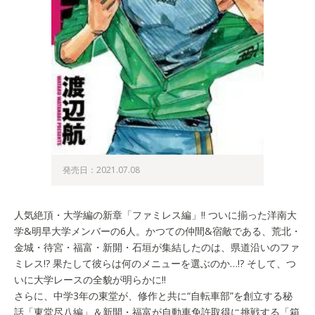
発売日：2021.07.08
人気絶頂・大学編の新章「ファミレス編」!! ついに揃った洋南大
学&明早大学メンバーの6人。かつての仲間&宿敵である、荒北・
金城・待宮・福富・新開・石垣が集結したのは、県道沿いのファ
ミレス!? 果たして彼らは何のメニューを選ぶのか…!? そして、つ
いに大学レースの全貌が明らかに!!
さらに、中学3年の東堂が、修作と共に“自転車部”を創立する秘
話「東堂尽八編」＆新開・福富が自動車免許取得に挑戦する「箱