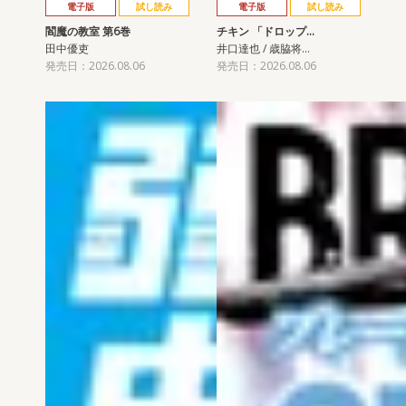
電子版
試し読み
電子版
試し読み
閻魔の教室 第6巻
チキン 「ドロップ…
田中優吏
井口達也 / 歳脇将…
発売日：2026.08.06
発売日：2026.08.06