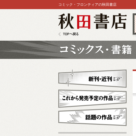
コミック・フロンティアの秋田書店
秋田書店
TOPへ戻る
コミックス
新刊・近刊
これから発売予定
話題の作品