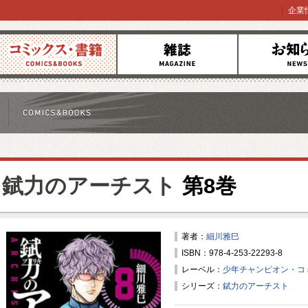
企業
コミックス
雑誌
お知らせ
錻力のアーチスト
第8巻
著者：
細川雅巳
ISBN：978-4-253-22293-8
レーベル：
少年チャンピオン・コ
シリーズ：
錻力のアーチスト