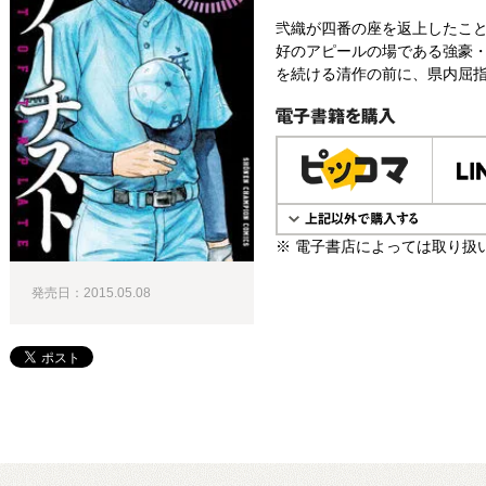
弐織が四番の座を返上したこと
好のアピールの場である強豪
を続ける清作の前に、県内屈指
電子書籍で購入
※ 電子書店によっては取り扱
発売日：2015.05.08