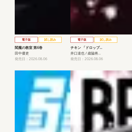
電子版
試し読み
電子版
試し読み
閻魔の教室 第6巻
チキン 「ドロップ…
田中優吏
井口達也 / 歳脇将…
発売日：2026.08.06
発売日：2026.08.06