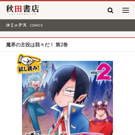
秋田書店
コミックス COMICS
魔界の主役は我々だ！ 第2巻