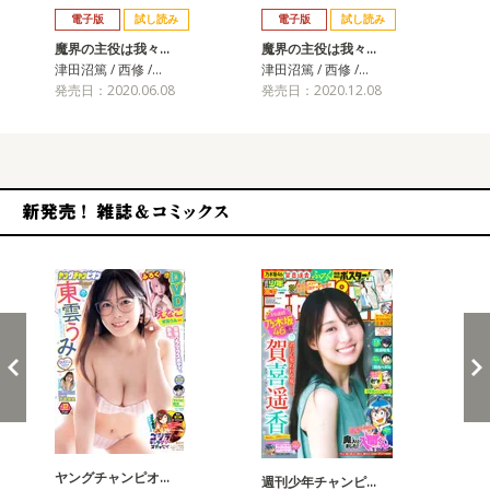
電子版
試し読み
電子版
試し読み
魔界の主役は我々…
魔界の主役は我々…
魔
津田沼篤 / 西修 /…
津田沼篤 / 西修 /…
津田
発売日：2020.06.08
発売日：2020.12.08
発売
新発売！雑誌&コミックス
ヤングチャンピオ…
チャ
週刊少年チャンピ…