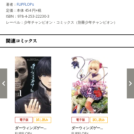
著者：
FLIPFLOPs
定価：本体 454 円+税
ISBN：978-4-253-22230-3
レーベル：少年チャンピオン・コミックス（別冊少年チャンピオン）
関連コミックス
戻る
進む
電子版
試し読み
電子版
試し読み
ダーウィンズゲー…
ダーウィンズゲー…
ダ
FLIPFLOPs
FLIPFLOPs
FLI