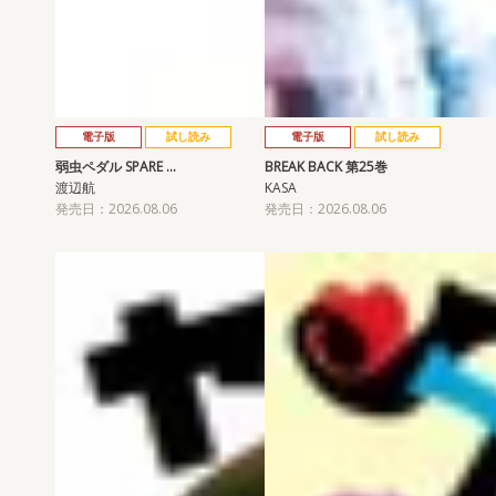
電子版
試し読み
電子版
試し読み
弱虫ペダル SPARE …
BREAK BACK 第25巻
渡辺航
KASA
発売日：2026.08.06
発売日：2026.08.06