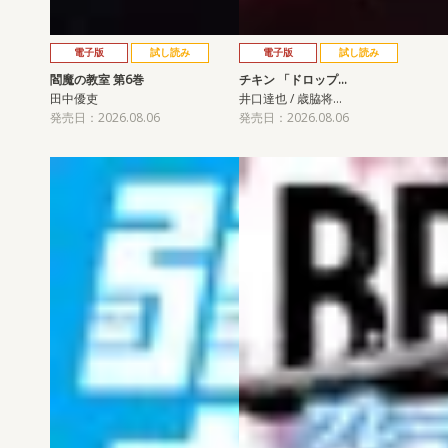
電子版
試し読み
電子版
試し読み
閻魔の教室 第6巻
チキン 「ドロップ…
田中優吏
井口達也 / 歳脇将…
発売日：2026.08.06
発売日：2026.08.06