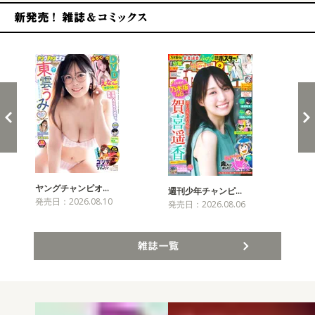
新発売！雑誌&コミックス
ヤングチャンピオ…
チャ
週刊少年チャンピ…
発売日：2026.08.10
発売
発売日：2026.08.06
雑誌一覧