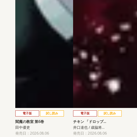
電子版
試し読み
電子版
試し読み
閻魔の教室 第6巻
チキン 「ドロップ…
田中優吏
井口達也 / 歳脇将…
発売日：2026.08.06
発売日：2026.08.06