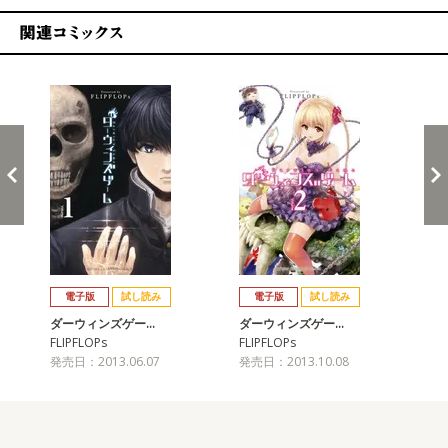
関連コミックス
戻る
進む
電子版
試し読み
電子版
試し読み
ダーウィンズゲー…
ダーウィンズゲー…
ダ
FLIPFLOPs
FLIPFLOPs
FLI
発売日：2013.06.07
発売日：2013.10.08
発売