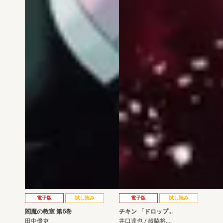
電子版
試し読み
電子版
試し読み
閻魔の教室 第6巻
チキン 「ドロップ…
田中優吏
井口達也 / 歳脇将…