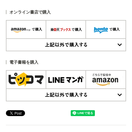
オンライン書店で購入
上記以外で購入する
電子書籍を購入
上記以外で購入する