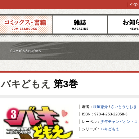
企業
コミックス
雑誌
お知らせ
バキどもえ
第3巻
著者：
板垣恵介
/
さいとうなおき
ISBN：978-4-253-22058-3
レーベル：
少年チャンピオン・コ
シリーズ：
バキどもえ