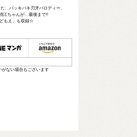
きた…バッキバキ刃牙パロディー、
梢江ちゃんが…最後まで!!
Aどもえ」も収録☆
いがない場合もございます