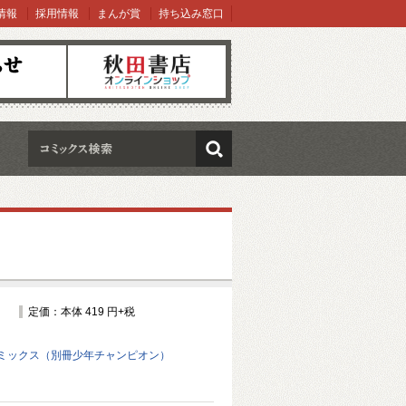
情報
採用情報
まんが賞
持ち込み窓口
オンラインショップ
検索
定価：本体 419 円+税
ミックス（別冊少年チャンピオン）