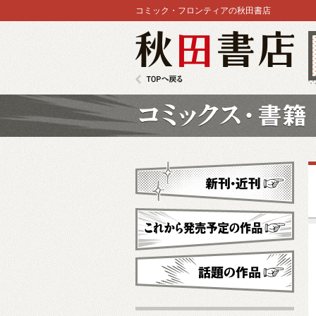
コミック・フロンティアの秋田書店
秋田書店
TOPへ戻る
コミックス
新刊・近刊
これから発売予定
話題の作品