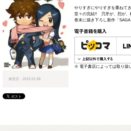
やりすぎにやりすぎを重ねて
堂々の完結!! 刃牙が、烈が、
巻末に描き下ろし新作「SAG
電子書籍で購入
※ 電子書店によっては取り扱
発売日：2015.01.08