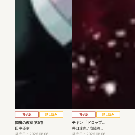
電子版
試し読み
電子版
試し読み
閻魔の教室 第6巻
チキン 「ドロップ…
田中優吏
井口達也 / 歳脇将…
発売日：2026.08.06
発売日：2026.08.06