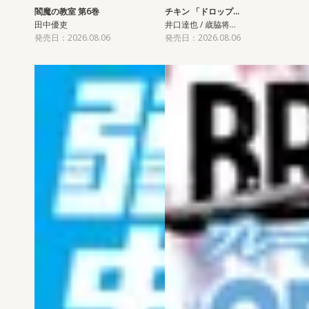
閻魔の教室 第6巻
チキン 「ドロップ…
田中優吏
井口達也 / 歳脇将…
発売日：2026.08.06
発売日：2026.08.06