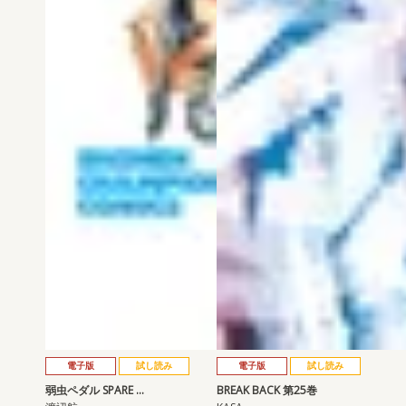
電子版
試し読み
電子版
試し読み
弱虫ペダル SPARE …
BREAK BACK 第25巻