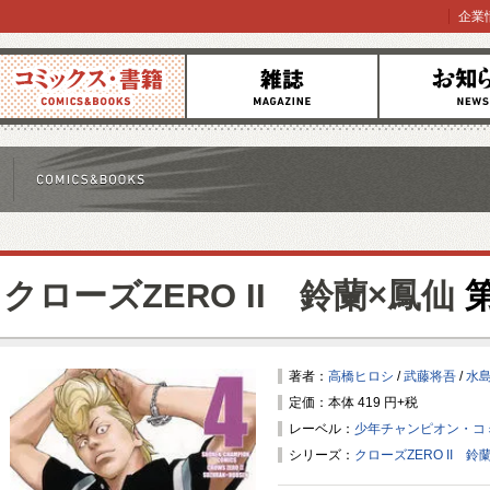
企業
コミックス
雑誌
お知らせ
クローズZERO II 鈴蘭×鳳仙
第
著者：
高橋ヒロシ
/
武藤将吾
/
水
定価：本体 419 円+税
レーベル：
少年チャンピオン・コ
シリーズ：
クローズZERO II 鈴