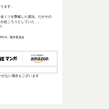
おります。
合金ミツを撃破した源治。だがその
件が起ころうとしていた…。
?
RO II」製作委員会
いがない場合もございます