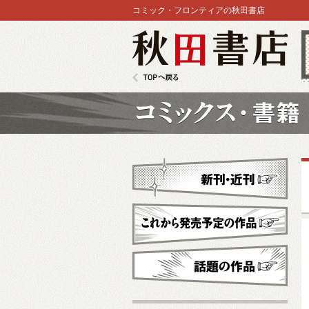
コミック・フロンティアの秋田書店
秋田書店
TOPへ戻る
コミックス
新刊・近刊
これから発売予定
話題の作品