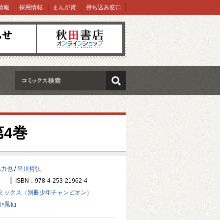
情報
採用情報
まんが賞
持ち込み窓口
オンラインショップ
検索
4巻
島力也
/
平川哲弘
ISBN：978-4-253-21962-4
ミックス（別冊少年チャンピオン）
蘭×鳳仙