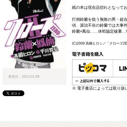
紙の本は現在品切れとなって
打倒鈴蘭を狙う無敗の男・超
頃、源治不在の鈴蘭では大事
鈴蘭×鳳仙……休戦協定破棄…!
(C)2009 高橋ヒロシ／「クローズZE
電子書籍で購入
発売日：2014.01.08
※ 電子書店によっては取り扱