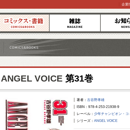
企業
コミックス
雑誌
お知らせ
ANGEL VOICE
第31巻
著者：
古谷野孝雄
ISBN：978-4-253-21938-9
レーベル：
少年チャンピオン・コ
シリーズ：
ANGEL VOICE