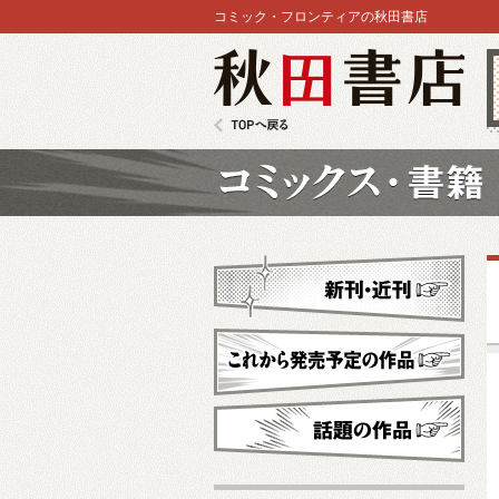
コミック・フロンティアの秋田書店
秋田書店
TOPへ戻る
コミックス
新刊・近刊
これから発売予定
話題の作品