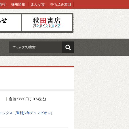
情報
採用情報
まんが賞
持ち込み窓口
オンラインショップ
検索
定価：880円 (10%税込)
ミックス（週刊少年チャンピオン）