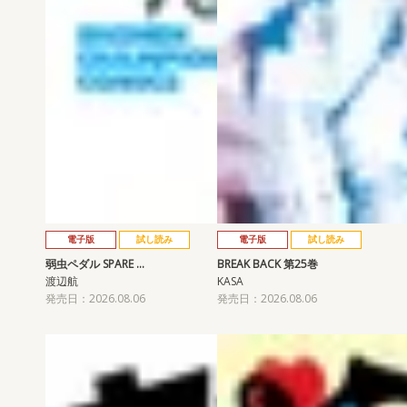
電子版
試し読み
電子版
試し読み
弱虫ペダル SPARE …
BREAK BACK 第25巻
渡辺航
KASA
発売日：2026.08.06
発売日：2026.08.06