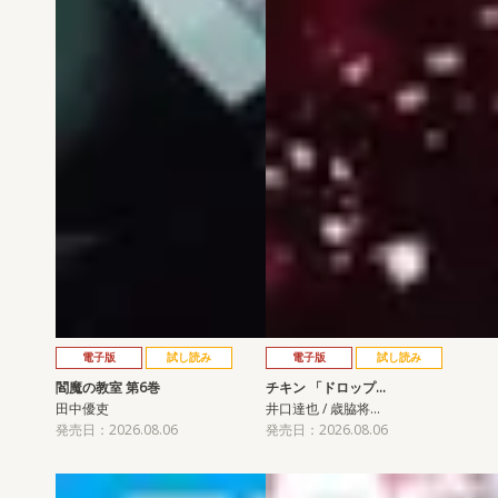
電子版
試し読み
電子版
試し読み
閻魔の教室 第6巻
チキン 「ドロップ…
田中優吏
井口達也 / 歳脇将…
発売日：2026.08.06
発売日：2026.08.06